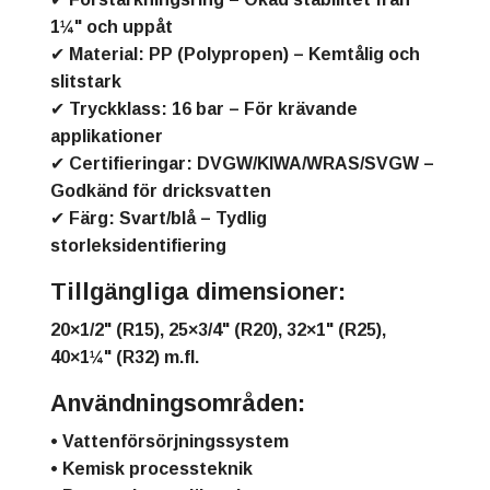
1¼" och uppåt
✔
Material:
PP (Polypropen) – Kemtålig och
slitstark
✔
Tryckklass:
16 bar – För krävande
applikationer
✔
Certifieringar:
DVGW/KIWA/WRAS/SVGW –
Godkänd för dricksvatten
✔
Färg:
Svart/blå – Tydlig
storleksidentifiering
Tillgängliga dimensioner:
20×1/2" (R15), 25×3/4" (R20), 32×1" (R25),
40×1¼" (R32) m.fl.
Användningsområden:
• Vattenförsörjningssystem
• Kemisk processteknik