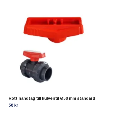
P
1
Rött handtag till kulventil Ø50 mm standard
58 kr