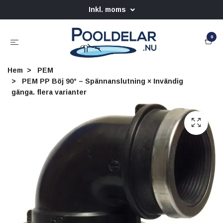
Inkl. moms
0
Hem
PEM
PEM PP Böj 90° – Spännanslutning × Invändig
gänga. flera varianter