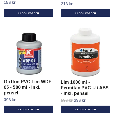
158 kr
218 kr
Griffon PVC Lim WDF-
Lim 1000 ml -
05 - 500 ml - inkl.
Fermitac PVC-U / ABS
pensel
- inkl. pensel
398 kr
598 kr
298 kr