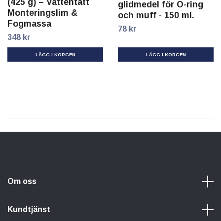
(425 g) – Vattentätt
glidmedel för O-ring
Monteringslim &
och muff - 150 ml.
Fogmassa
78 kr
348 kr
Om oss
Kundtjänst