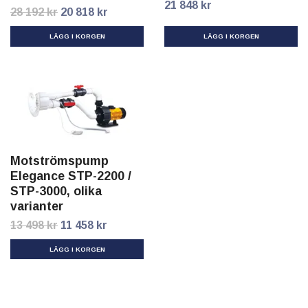
21 848 kr
28 192 kr
20 818 kr
LÄGG I KORGEN
Motströmspump
Elegance STP-2200 /
STP-3000, olika
varianter
13 498 kr
11 458 kr
LÄGG I KORGEN