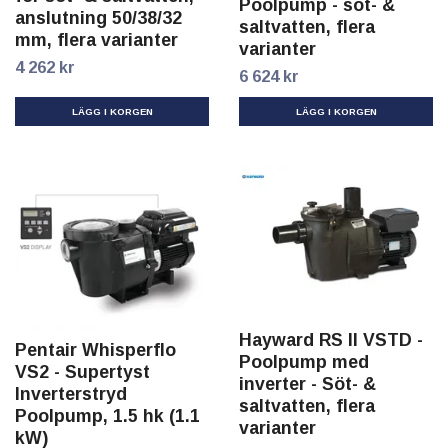
Poolpump - söt- &
anslutning 50/38/32
saltvatten, flera
mm, flera varianter
varianter
4 262 kr
6 624 kr
LÄGG I KORGEN
LÄGG I KORGEN
Hayward RS II VSTD -
Pentair Whisperflo
Poolpump med
VS2 - Supertyst
inverter - Söt- &
Inverterstryd
saltvatten, flera
Poolpump, 1.5 hk (1.1
varianter
kW)