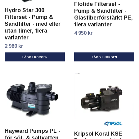
Flotide Filterset -
Hydro Star 300
Pump & Sandfilter -
Filterset - Pump &
Glasfiberförstärkt PE,
Sandfilter - med eller
flera varianter
utan timer, flera
4 950 kr
varianter
2 980 kr
LÄGG I KORGEN
LÄGG I KORGEN
Hayward Pumps PL -
Kripsol Koral KSE
för söt- & saltvatten,