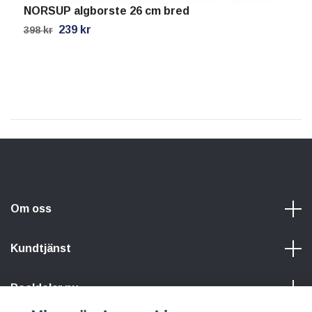
NORSUP algborste 26 cm bred
N
239 kr
398 kr
5
Om oss
Kundtjänst
Pooldelar.nu