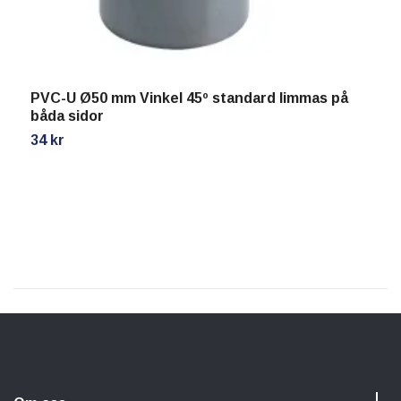
PVC-U Ø50 mm Vinkel 45º standard limmas på
P
båda sidor
2
34 kr