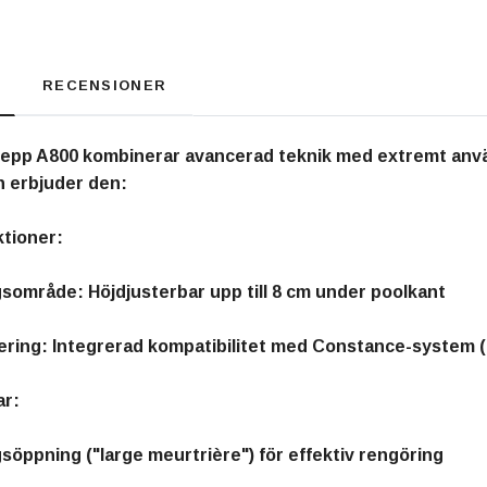
RECENSIONER
kepp A800 kombinerar avancerad teknik med extremt anvä
n erbjuder den:
tioner:
gsområde: Höjdjusterbar upp till 8 cm under poolkant
ering: Integrerad kompatibilitet med Constance-system (i
ar:
söppning ("large meurtrière") för effektiv rengöring