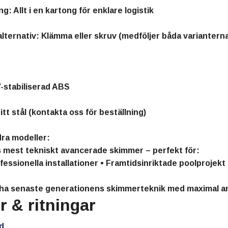
: Allt i en kartong för enklare logistik
ternativ: Klämma eller skruv (medföljer båda varianterna
-stabiliserad ABS
tt stål (kontakta oss för beställning)
ra modeller:
s mest tekniskt avancerade skimmer – perfekt för:
essionella installationer • Framtidsinriktade poolprojekt
l ha senaste generationens skimmerteknik med maximal a
 & ritningar
d