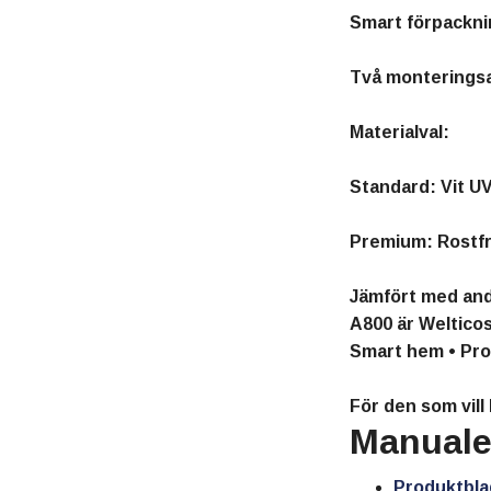
Smart förpackning
Två monteringsal
Materialval:
Standard: Vit UV
Premium: Rostfri
Jämfört med and
A800 är Weltico
Smart hem • Prof
För den som vil
Manualer
Produktbla