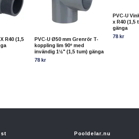
PVC-U Vink
x R40 (1,5
gänga
78 kr
X R40 (1,5
PVC-U Ø50 mm Grenrör T-
nga
koppling lim 90º med
invändig 1½" (1,5 tum) gänga
78 kr
nst
Pooldelar.nu