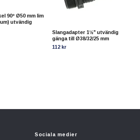
el 90º Ø50 mm lim
Sla
 tum) utvändig
utv
Slangadapter 1½" utvändig
sla
gänga till Ø38/32/25 mm
60 
112 kr
Sociala medier