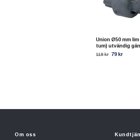
Union Ø50 mm lim 
tum) utvändig gä
79 kr
118 kr
Om oss
Kundtjä