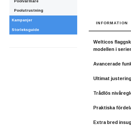
Poolvärmare
Poolutrustning
Kampanjer
INFORMATION
Storleksguide
Welticos flaggs
modellen i serie
Avancerade funk
Ultimat justerin
Trådlös nivåregl
Praktiska fördel
Extra bred insug