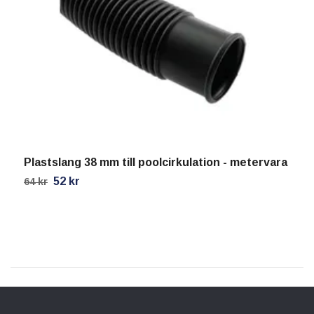
S
3
Plastslang 38 mm till poolcirkulation - metervara
52 kr
64 kr