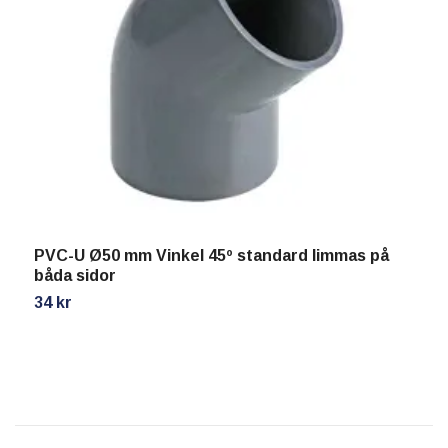
R
1
PVC-U Ø50 mm Vinkel 45º standard limmas på
båda sidor
34 kr