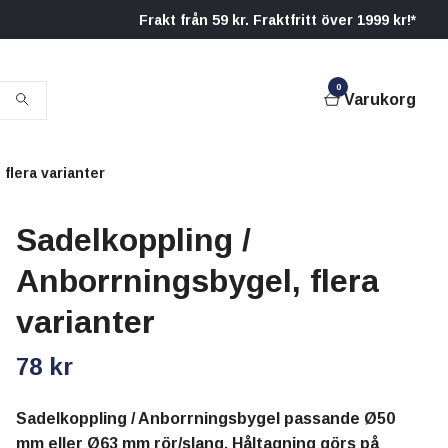
Frakt från 59 kr. Fraktfritt över 1999 kr!*
0
Varukorg
flera varianter
Sadelkoppling /
Anborrningsbygel, flera
varianter
78 kr
Sadelkoppling / Anborrningsbygel passande Ø50
mm eller Ø63 mm rör/slang. Håltagning görs på