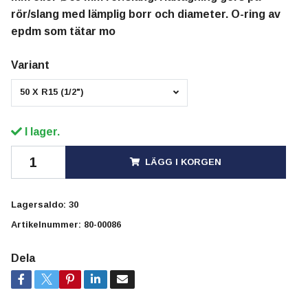
rör/slang med lämplig borr och diameter. O-ring av
epdm som tätar mo
Variant
50 X R15 (1/2")
I lager.
LÄGG I KORGEN
Lagersaldo:
30
Artikelnummer:
80-00086
Dela