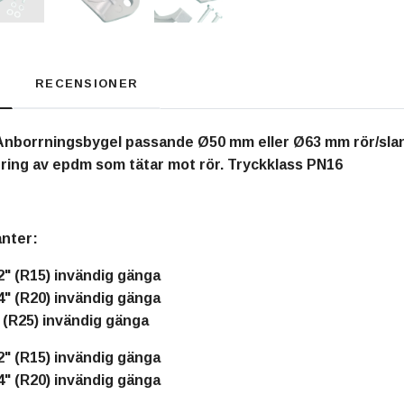
RECENSIONER
 Anborrningsbygel passande Ø50 mm eller Ø63 mm rör/slang
-ring av epdm som tätar mot rör. Tryckklass PN16
anter:
2" (R15) invändig gänga
4" (R20) invändig gänga
 (R25) invändig gänga
2" (R15) invändig gänga
4" (R20) invändig gänga