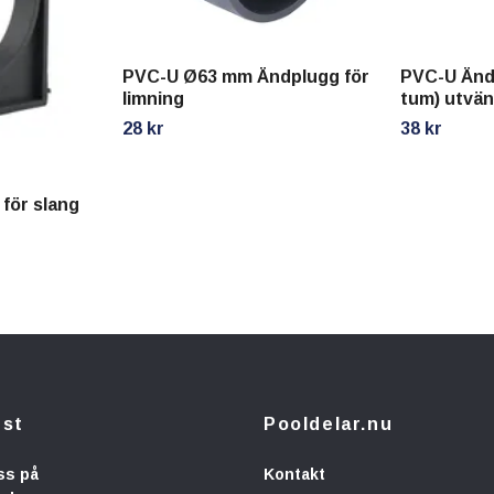
PVC-U Ø63 mm Ändplugg för
PVC-U Änd
limning
tum) utvän
28 kr
38 kr
för slang
nst
Pooldelar.nu
ss på
Kontakt