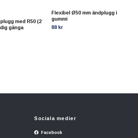
Flexibel Ø50 mm ändplugg i
Fle
gummi
gu
plugg med R50 (2
88 kr
108
dig gänga
Sociala medier
Facebook