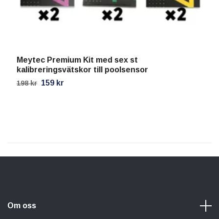
Meytec Premium Kit med sex st
P
kalibreringsvätskor till poolsensor
U
159 kr
198 kr
9
Om oss