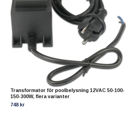
W
a
2
Transformator för poolbelysning 12VAC 50-100-
150-300W, flera varianter
748 kr