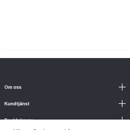
Om oss
Kundtjänst
Pooldelar.nu