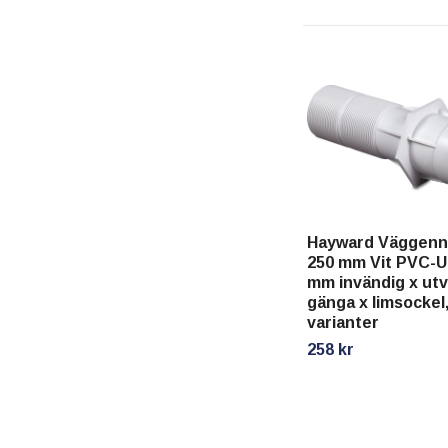
Hayward Väggenn
250 mm Vit PVC-U 
mm invändig x ut
gänga x limsockel,
varianter
258 kr