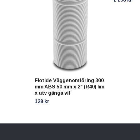
Flotide Väggenomföring 300
mm ABS 50 mm x 2" (R40) lim
x utv gänga vit
128 kr