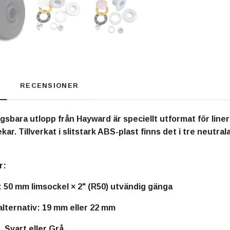
RECENSIONER
sbara utlopp från Hayward är speciellt utformat för linerp
r. Tillverkat i slitstark ABS-plast finns det i tre neutrala
r:
:
50 mm limsockel × 2" (R50) utvändig gänga
lternativ:
19 mm eller 22 mm
, Svart eller Grå