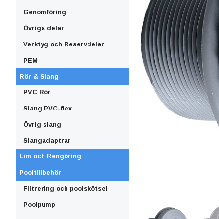
Genomföring
Övriga delar
Verktyg och Reservdelar
PEM
Rör & Slang
PVC Rör
Slang PVC-flex
Övrig slang
Slangadaptrar
Lim och Rengöring
Pooltillbehör
Filtrering och poolskötsel
Poolpump