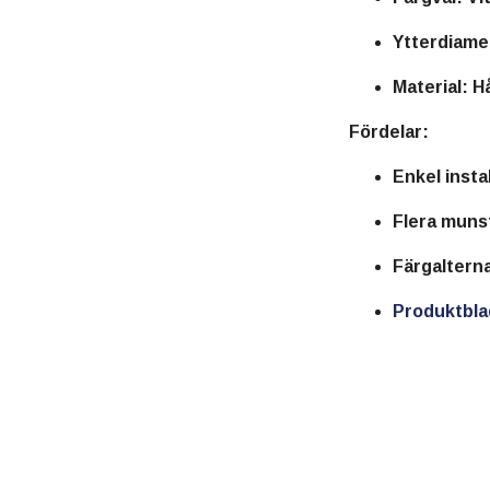
Ytterdiame
Material:
Hå
Fördelar:
Enkel insta
Flera munst
Färgalterna
Produktbla