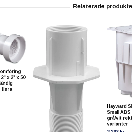
omföring
2" x 2" x 50
vändig
 flera
Hayward S
Small ABS 
grå/vit rek
varianter
2 298 kr