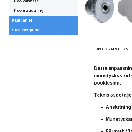
Poolvärmare
Poolutrustning
Kampanjer
Storleksguide
INFORMATION
Detta anpassning
munstycksstorleka
pooldesign.
Tekniska detalje
Anslutning
Munstycksa
Färgval:
Vit