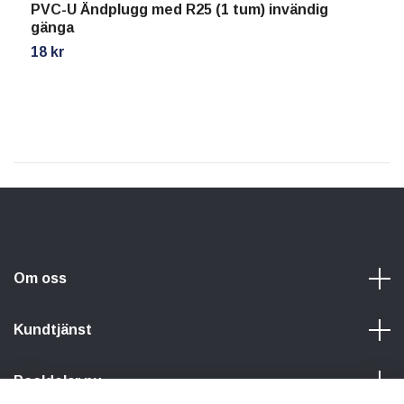
PVC-U Ändplugg med R25 (1 tum) invändig
B
gänga
l
18 kr
9
Om oss
Kundtjänst
Pooldelar.nu