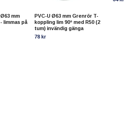
l Ø63 mm
PVC-U Ø63 mm Grenrör T-
 - limmas på
koppling lim 90º med R50 (2
tum) invändig gänga
78 kr