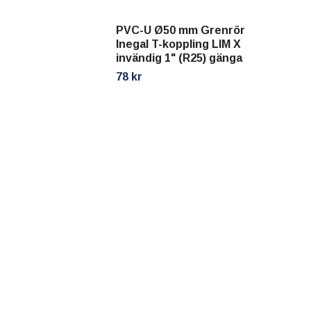
78 
PVC-U Ø50 mm Grenrör
Inegal T-koppling LIM X
invändig 1" (R25) gänga
78 kr