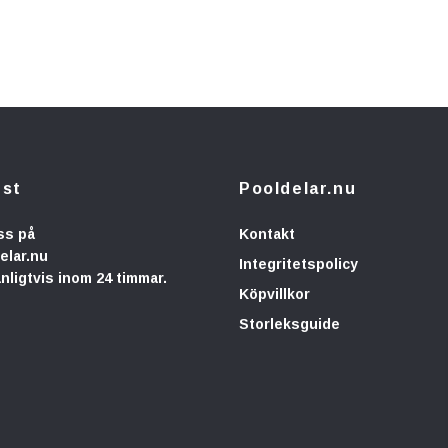
nst
Pooldelar.nu
ss på
Kontakt
elar.nu
Integritetspolicy
anligtvis inom 24 timmar.
Köpvillkor
Storleksguide