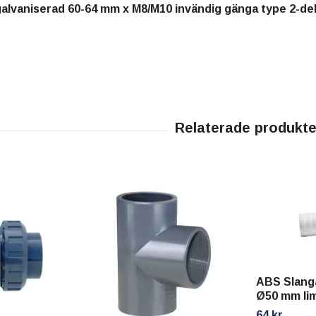
galvaniserad 60-64 mm x M8/M10 invändig gänga type 2-de
ABS Slang
Ø50 mm lim
64 kr