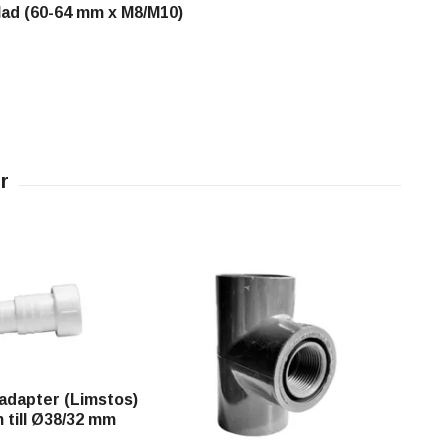
lad (60-64 mm x M8/M10)
adapter (Limstos)
 till Ø38/32 mm
PVC
x 2