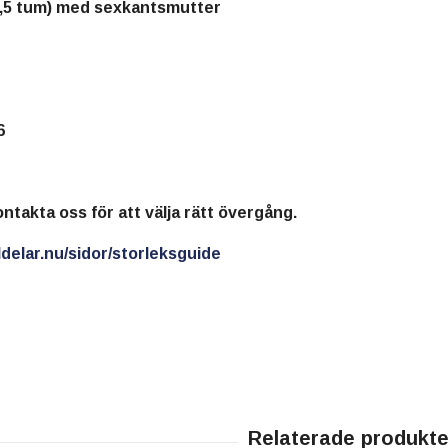
,5 tum) med sexkantsmutter
16
ontakta oss för att välja rätt övergång.
delar.nu/sidor/storleksguide