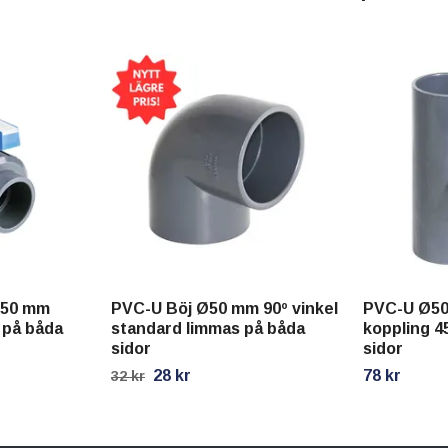
Ø50 mm
PVC-U Böj Ø50 mm 90º vinkel
PVC-U Ø50
 på båda
standard limmas på båda
koppling 45
sidor
sidor
28 kr
78 kr
32 kr