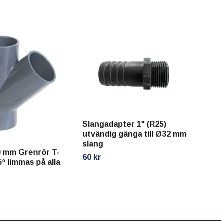
Slangadapter 1" (R25)
utvändig gänga till Ø32 mm
slang
 mm Grenrör T-
60 kr
º limmas på alla