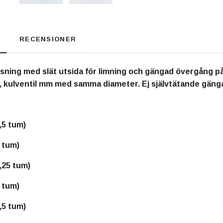
RECENSIONER
ning med slät utsida för limning och gängad övergång på 
n, kulventil mm med samma diameter. Ej självtätande gäng
,5 tum)
 tum)
,25 tum)
 tum)
,5 tum)